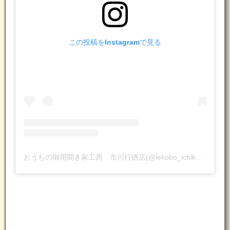
この投稿をInstagramで見る
おうちの御用聞き家工房 市川行徳店(@iekobo_ichikawagyotoku)がシェアした投稿