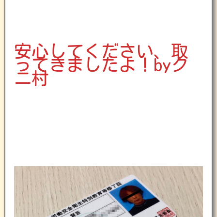
安心してください、取
ってきましたよ！byク
ニ村